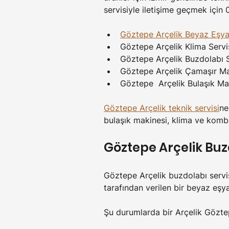
servisiyle iletişime geçmek için 
Göztepe Arçelik Beyaz Eşya
Göztepe Arçelik Klima Servi
Göztepe Arçelik Buzdolabı S
Göztepe Arçelik Çamaşır Mak
Göztepe  Arçelik Bulaşık Mak
Göztepe Arçelik teknik servisi
ne
bulaşık makinesi, klima ve kombi 
Göztepe 
Arçelik Buz
Göztepe Arçelik buzdolabı servis
tarafından verilen bir beyaz eşya
Şu durumlarda bir Arçelik Göztepe