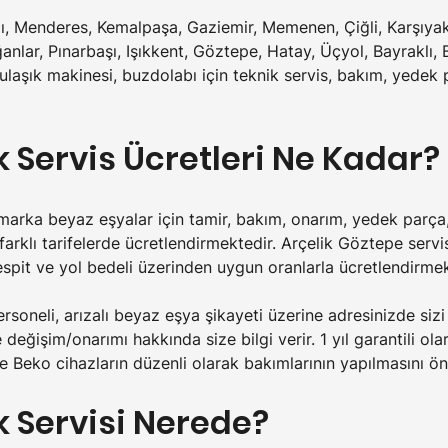
alı, Menderes, Kemalpaşa, Gaziemir, Memenen, Çiğli, Karşıya
anlar, Pınarbaşı, Işıkkent, Göztepe, Hatay, Üçyol, Bayraklı,
laşık makinesi, buzdolabı için teknik servis, bakım, yedek 
k Servis Ücretleri Ne Kadar?
 marka beyaz eşyalar için tamir, bakım, onarım, yedek parça
 farklı tarifelerde ücretlendirmektedir. Arçelik Göztepe ser
tespit ve yol bedeli üzerinden uygun oranlarla ücretlendirmek
rsoneli, arızalı beyaz eşya şikayeti üzerine adresinizde sizi 
e değişim/onarımı hakkında size bilgi verir. 1 yıl garantili o
ve Beko cihazların düzenli olarak bakımlarının yapılmasını ö
k Servisi Nerede?