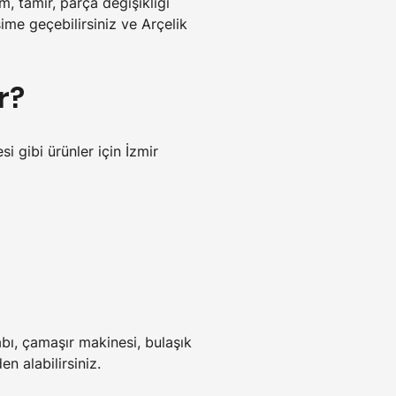
, tamir, parça değişikliği 
şime geçebilirsiniz ve Arçelik 
r?
 gibi ürünler için İzmir 
labı, çamaşır makinesi, bulaşık 
n alabilirsiniz.