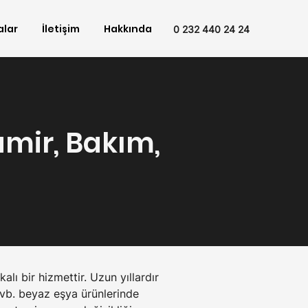
alar
İletişim
Hakkında
0 232 440 24 24
Tamir, Bakım,
alı bir hizmettir. Uzun yıllardır 
, vb. beyaz eşya ürünlerinde 