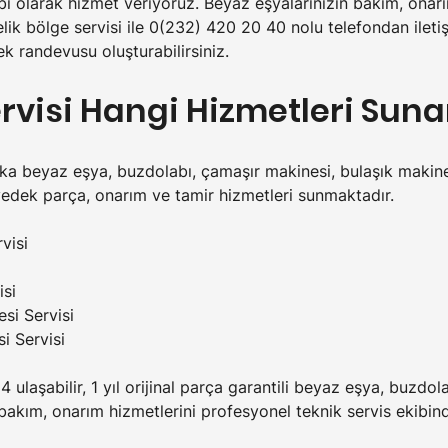
bi olarak hizmet veriyoruz. Beyaz eşyalarınızın bakım, onarım
çelik bölge servisi ile 0(232) 420 20 40 nolu telefondan ileti
ek randevusu oluşturabilirsiniz.
ervisi Hangi Hizmetleri Suna
rka beyaz eşya, buzdolabı, çamaşır makinesi, bulaşık makinesi
yedek parça, onarım ve tamir hizmetleri sunmaktadır.
visi
isi
si Servisi
i Servisi
4 ulaşabilir, 1 yıl orijinal parça garantili beyaz eşya, buzdo
akım, onarım hizmetlerini profesyonel teknik servis ekibinde