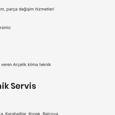
rım, parça değişim hizmetleri 
rsiniz:
 veren Arçelik klima teknik 
ik Servis 
ka, Karabağlar, Konak, Balçova, 