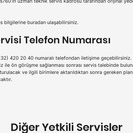
vis760'ın uzman teknik servis kadrosu tarafından orijinal yede
s bilgilerine buradan ulaşabilirsiniz.
ervisi Telefon Numarası
(232) 420 20 40 numaralı telefondan iletişime geçebilirsiniz.
iz ile ön görüşme sağlanması sonrası servis talebinde bulunab
urulacak ve ilgili birimlere aktarıldıktan sonra gereken pla
aktır.
Diğer Yetkili Servisler