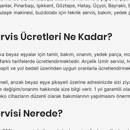
anlar, Pınarbaşı, Işıkkent, Göztepe, Hatay, Üçyol, Bayraklı,
laşık makinesi, buzdolabı için 
teknik servis, bakım, yedek 
ervis Ücretleri Ne Kadar?
arka beyaz eşyalar için tamir, bakım, onarım, yedek parça, m
 farklı tarifelerde ücretlendirmektedir. Arçelik İzmir servisi
tespit ve yol bedeli üzerinden uygun oranlarla ücretlendirmek
neli, arızalı beyaz eşya şikayeti üzerine adresinizde sizi ziya
le değişim/onarımı hakkında size bilgi verir. 1 yıl garantili 
Beko cihazların düzenli olarak bakımlarının yapılmasını önerm
ervisi Nerede?