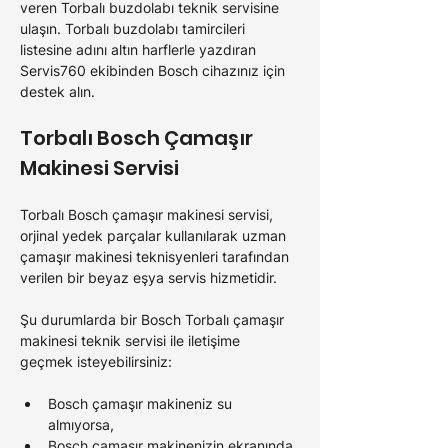
veren 
Torbalı 
buzdolabı teknik servisine 
ulaşın. 
Torbalı 
buzdolabı tamircileri 
listesine adını altın harflerle yazdıran 
Servis760 ekibinden 
Bosch 
cihazınız için 
destek alın.
Torbalı Bosch 
Çamaşır 
Makinesi Servisi
Torbalı Bosch 
çamaşır makinesi servisi, 
orjinal yedek parçalar kullanılarak uzman 
çamaşır makinesi teknisyenleri tarafından 
verilen bir beyaz eşya servis hizmetidir.
Şu durumlarda bir 
Bosch Torbalı 
çamaşır 
makinesi teknik servisi ile iletişime 
geçmek isteyebilirsiniz:
Bosch 
çamaşır makineniz su 
almıyorsa,
Bosch 
çamaşır makinenizin ekranında 