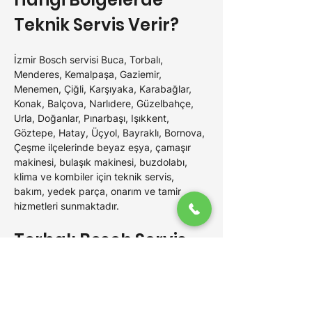
Teknik Servis Verir?
İzmir 
Bosch 
servisi Buca, Torbalı, 
Menderes, Kemalpaşa, Gaziemir, 
Menemen, Çiğli, Karşıyaka, Karabağlar, 
Konak, Balçova, Narlıdere, Güzelbahçe, 
Urla, Doğanlar, Pınarbaşı, Işıkkent, 
Göztepe, Hatay, Üçyol, Bayraklı, Bornova, 
Çeşme ilçelerinde beyaz eşya, çamaşır 
makinesi, bulaşık makinesi, buzdolabı, 
klima ve kombiler için 
teknik servis, 
bakım, yedek parça, onarım ve tamir 
hizmetleri sunmaktadır.
Torbalı Bosch 
Servis 
Ücretleri Ne Kadar?
Torbalı Bosch 
servisi, 
Bosch 
marka beyaz 